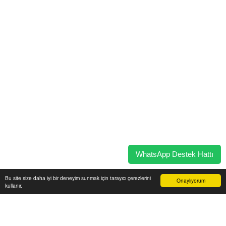
WhatsApp Destek Hattı
Bu site size daha iyi bir deneyim sunmak için tarayıcı çerezlerini
Onaylıyorum
kullanır.