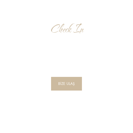
Check In
Bağlama Rezervasyonu
Please, contact us for a @more detailed quote.
BİZE ULAŞ