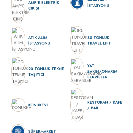
AMP’E ELEKTRİK
İSTASYONU
ÇIKIŞI
ATIK ALIM
80 TONLUK
İSTASYONU
TRAVEL LIFT
YAT
20 TONLUK TEKNE
BAKIM/ONARIM
TAŞIYICI
SERVİSLERİ
RESTORAN / KAFE
KONUKEVİ
/ BAR
SÜPERMARKET